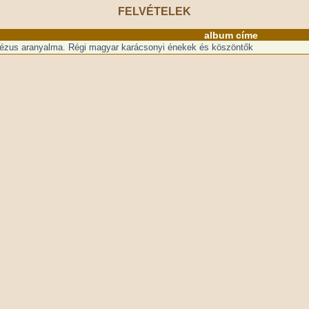
FELVÉTELEK
album címe
Jézus aranyalma. Régi magyar karácsonyi énekek és köszöntők