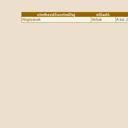
cím/kezdősor/műfaj
előadó
Regösének
férfiak
A kis 