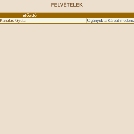
FELVÉTELEK
előadó
 Kanalas Gyula
Cigányok a Kárpát-meden