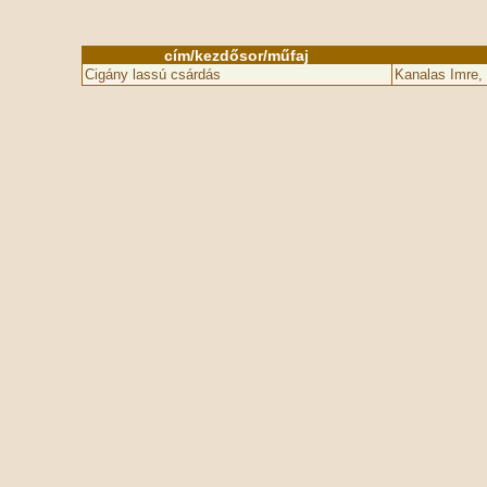
cím/kezdősor/műfaj
Cigány lassú csárdás
Kanalas Imre,