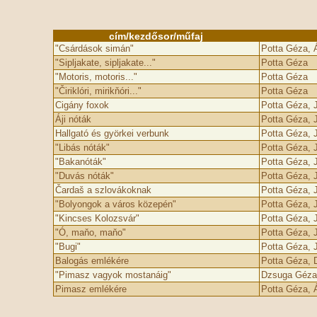
cím/kezdősor/műfaj
"Csárdások simán"
Potta Géza, 
"Sipljakate, sipljakate..."
Potta Géza
"Motoris, motoris..."
Potta Géza
"Čiriklóri, mirikňóri..."
Potta Géza
Cigány foxok
Potta Géza, 
Áji nóták
Potta Géza, 
Hallgató és györkei verbunk
Potta Géza, 
"Libás nóták"
Potta Géza, 
"Bakanóták"
Potta Géza, 
"Duvás nóták"
Potta Géza, 
Čardaš a szlovákoknak
Potta Géza, 
"Bolyongok a város közepén"
Potta Géza, 
"Kincses Kolozsvár"
Potta Géza, 
"Ó, maňo, maňo"
Potta Géza, 
"Bugi"
Potta Géza, 
Balogás emlékére
Potta Géza,
"Pimasz vagyok mostanáig"
Dzsuga Géza
Pimasz emlékére
Potta Géza, 