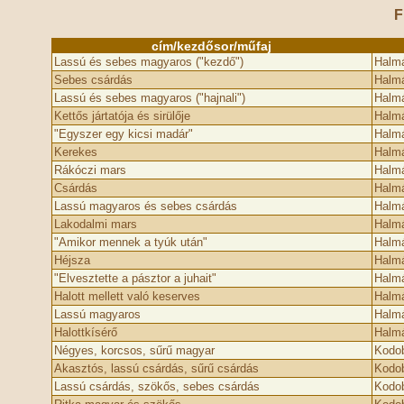
F
cím/kezdősor/műfaj
Lassú és sebes magyaros ("kezdő")
Halmá
Sebes csárdás
Halmá
Lassú és sebes magyaros ("hajnali")
Halmá
Kettős jártatója és sirülője
Halmá
"Egyszer egy kicsi madár"
Halmá
Kerekes
Halmá
Rákóczi mars
Halmá
Csárdás
Halmá
Lassú magyaros és sebes csárdás
Halmá
Lakodalmi mars
Halmá
"Amikor mennek a tyúk után"
Halmá
Héjsza
Halmá
"Elvesztette a pásztor a juhait"
Halmá
Halott mellett való keserves
Halmá
Lassú magyaros
Halmá
Halottkísérő
Halmá
Négyes, korcsos, sűrű magyar
Kodob
Akasztós, lassú csárdás, sűrű csárdás
Kodob
Lassú csárdás, szökős, sebes csárdás
Kodob