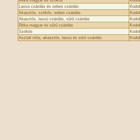
Ritka magyar és szökős
Kodob
Lassú csárdás és sebes csárdás
Kodob
Akasztós, szökős, sebes csárdás
Kodob
Akasztós, lassú csárdás, sűrű csárdás
Kodob
Ritka magyar és sűrű csárdás
Kodob
Szökős
Kodob
Asztali nóta, akasztós, lassú és sűrű csárdás
Kodob