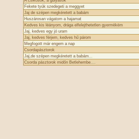
A csikósok, a gulyások
Fekete tyúk szedegeti a meggyet
Jaj de szépen megkéretett a babám
Huszárosan vágatom a hajamat
Kedves kis lëányom, drága elfelejthetetlen gyermëkëm
Jaj, kedves egy jó uram
Jaj, kedves férjem, kedves hű párom
Megfogott már engem a nap
Csordapásztorok
Jaj,de szépen megkéretett a babám...
Csorda pásztorok midőn Betlehembe....