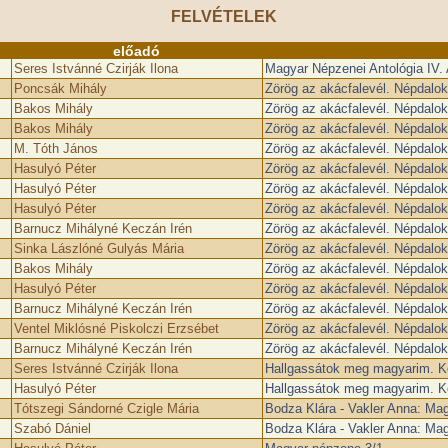
FELVÉTELEK
előadó
Seres Istvánné Czirják Ilona
Magyar Népzenei Antológia IV. A
Poncsák Mihály
Zörög az akácfalevél. Népdalo
Bakos Mihály
Zörög az akácfalevél. Népdalo
Bakos Mihály
Zörög az akácfalevél. Népdalo
M. Tóth János
Zörög az akácfalevél. Népdalo
Hasulyó Péter
Zörög az akácfalevél. Népdalo
Hasulyó Péter
Zörög az akácfalevél. Népdalo
Hasulyó Péter
Zörög az akácfalevél. Népdalo
Barnucz Mihályné Keczán Irén
Zörög az akácfalevél. Népdalo
Sinka Lászlóné Gulyás Mária
Zörög az akácfalevél. Népdalo
Bakos Mihály
Zörög az akácfalevél. Népdalo
Hasulyó Péter
Zörög az akácfalevél. Népdalo
Barnucz Mihályné Keczán Irén
Zörög az akácfalevél. Népdalo
Ventel Miklósné Piskolczi Erzsébet
Zörög az akácfalevél. Népdalo
Barnucz Mihályné Keczán Irén
Zörög az akácfalevél. Népdalo
Seres Istvánné Czirják Ilona
Hallgassátok meg magyarim. K
Hasulyó Péter
Hallgassátok meg magyarim. K
Tótszegi Sándorné Czigle Mária
Bodza Klára - Vakler Anna: Mag
Szabó Dániel
Bodza Klára - Vakler Anna: Mag