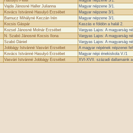
Hasulyó Péter
Magyar népzene 3/1.
Vajda Jánosné Haller Julianna
Magyar népzene 3/1.
Kovács Istvánné Hasulyó Erzsébet
Magyar népzene 3/1.
Barnucz Mihályné Keczán Irén
Magyar népzene 3/1.
Kocsis Gáspár
Kaszás e földön a halál 2.
Kozsel Jánosné Molnár Erzsébet
Vargyas Lajos: A magyarság nép
N. Szabó Jánosné Kocsis Ilona
Vargyas Lajos: A magyarság nép
Szabó Dániel
Vargyas Lajos: A magyarság nép
Jobbágy Istvánné Vasvári Erzsébet
A magyar népének népzenei fel
Kovács Istvánné Hasulyó Erzsébet
Magyar népi énekiskola V./1
Vasvári Istvánné Jobbágy Erzsébet
XVI-XVII. századi dallamaink 