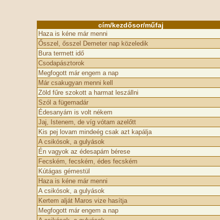
cím/kezdősor/műfaj
Haza is kéne már menni
Ősszel, ősszel Demeter nap közeledik
Bura termett idő
Csodapásztorok
Megfogott már engem a nap
Már csakugyan menni kell
Zöld fűre szokott a harmat leszállni
Szól a fügemadár
Édesanyám is volt nékem
Jaj, Istenem, de víg vótam azelőtt
Kis pej lovam mindeég csak azt kapálja
A csikósok, a gulyások
Én vagyok az édesapám bérese
Fecském, fecském, édes fecském
Kútágas gémestül
Haza is kéne már menni
A csikósok, a gulyások
Kertem alját Maros vize hasítja
Megfogott már engem a nap