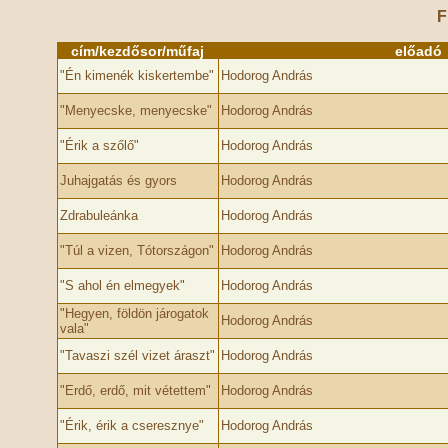
F
cím/kezdősor/műfaj
előadó
"Én kimenék kiskertembe"
Hodorog András
"Menyecske, menyecske"
Hodorog András
"Érik a szőlő"
Hodorog András
Juhajgatás és gyors
Hodorog András
Zdrabuleánka
Hodorog András
"Túl a vizen, Tótországon"
Hodorog András
"S ahol én elmegyek"
Hodorog András
"Hegyen, földön járogatok
Hodorog András
vala"
"Tavaszi szél vizet áraszt"
Hodorog András
"Erdő, erdő, mit vétettem"
Hodorog András
"Érik, érik a cseresznye"
Hodorog András