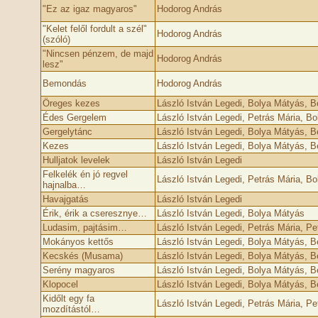
"Ez az igaz magyaros"
Hodorog András
"Kelet felől fordult a szél"
Hodorog András
(szóló)
"Nincsen pénzem, de majd
Hodorog András
lesz"
Bemondás
Hodorog András
Öreges kezes
László István Legedi, Bolya Mátyás, 
Édes Gergelem
László István Legedi, Petrás Mária, B
Gergelytánc
László István Legedi, Bolya Mátyás, 
Kezes
László István Legedi, Bolya Mátyás, 
Hulljatok levelek
László István Legedi
Felkelék én jó regvel
László István Legedi, Petrás Mária, B
hajnalba…
Havajgatás
László István Legedi
Érik, érik a cseresznye…
László István Legedi, Bolya Mátyás
Ludasim, pajtásim…
László István Legedi, Petrás Mária, Pe
Mokányos kettős
László István Legedi, Bolya Mátyás, 
Kecskés (Musama)
László István Legedi, Bolya Mátyás, 
Serény magyaros
László István Legedi, Bolya Mátyás, 
Klopocel
László István Legedi, Bolya Mátyás, 
Kidőlt egy fa
László István Legedi, Petrás Mária, Pet
mozdítástól…