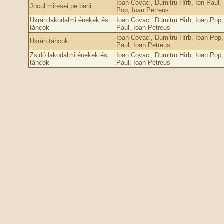
Ioan Covaci, Dumitru Hîrb, Ion Paul,
Jocul miresei pe bani
Pop, Ioan Petreus
Ukrán lakodalmi énekek és
Ioan Covaci, Dumitru Hîrb, Ioan Pop,
táncok
Paul, Ioan Petreus
Ioan Covaci, Dumitru Hîrb, Ioan Pop,
Ukrán táncok
Paul, Ioan Petreus
Zsidó lakodalmi énekek és
Ioan Covaci, Dumitru Hîrb, Ioan Pop,
táncok
Paul, Ioan Petreus