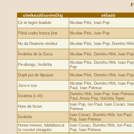
F
cím/kezdősor/műfaj
előadó
Ce te legini bradule
Nicolae Pitis, Ioan Pop
Până codru frunza ţîne
Nicolae Pitis, Ioan Pop
Nu da Doamne nimărui
Nicolae Pitis, Ioan Pop, Dumitru Hîrb
Învârtita de la Suciu
Nicolae Pitis, Dumitru Hîrb, Ioan Pop
Nicolae Pitis, Dumitru Hîrb, Ioan Pop
Pe-alungu, învârtita
Pop
După pui de lăpuşan
Nicolae Pitis, Dumitru Hîrb, Ioan Pop
Nicolae Pitis, Dumitru Hîrb, Ioan Pop
Jocu-n sus
Paul, Ioan Petreus
Dumitru Hîrb, Ioan Pop, Ioan Petreus
Învârtita (I–III)
Paul, Anuta Pop, Voichita Tepei
Ioan Pop, Ion Paul, Ioan Covaci, Ioa
Hore de ficiori
Petreus
Ioan Covaci, Dumitru Hîrb, Ion Paul,
Învârtite
Pop, Ioan Petreus
Horea miresei, bărbătescul
Ioan Covaci, Dumitru Hîrb, Ion Paul,
la cusutul steagului
Pop, Ioan Petreus