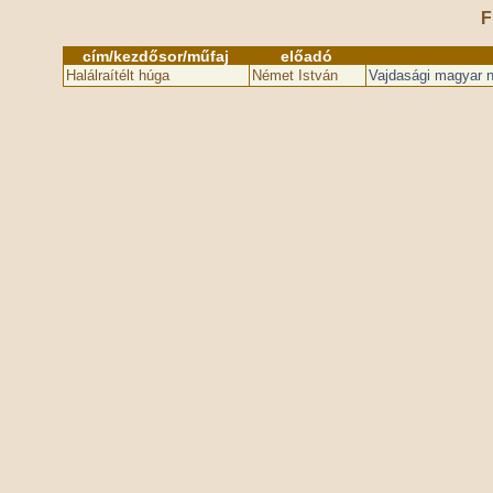
F
cím/kezdősor/műfaj
előadó
Halálraítélt húga
Német István
Vajdasági magyar né