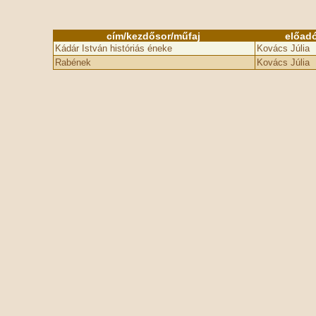
cím/kezdősor/műfaj
előad
Kádár István históriás éneke
Kovács Júlia
Rabének
Kovács Júlia