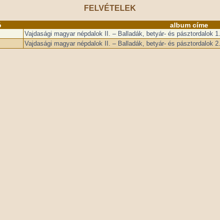
FELVÉTELEK
ó
album címe
Vajdasági magyar népdalok II. – Balladák, betyár- és pásztordalok 1
Vajdasági magyar népdalok II. – Balladák, betyár- és pásztordalok 2