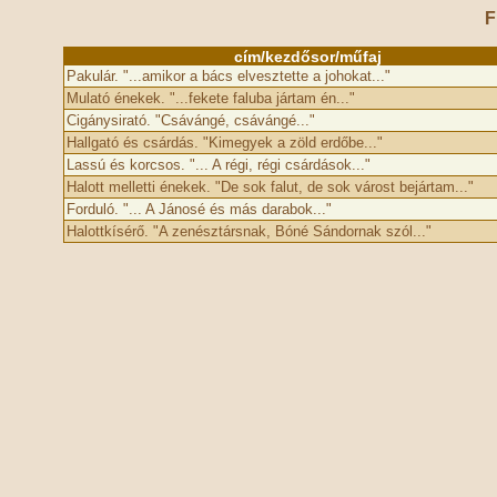
F
cím/kezdősor/műfaj
Pakulár. "...amikor a bács elvesztette a johokat..."
Mulató énekek. "...fekete faluba jártam én..."
Cigánysirató. "Csávángé, csávángé..."
Hallgató és csárdás. "Kimegyek a zöld erdőbe..."
Lassú és korcsos. "... A régi, régi csárdások..."
Halott melletti énekek. "De sok falut, de sok várost bejártam..."
Forduló. "... A Jánosé és más darabok..."
Halottkísérő. "A zenésztársnak, Bóné Sándornak szól..."