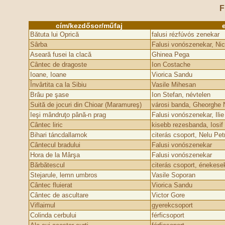
F
cím/kezdősor/műfaj
Bătuta lui Oprică
falusi rézfúvós zenekar
Sârba
Falusi vonószenekar, Nic
Aseară fusei la clacă
Ghinea Pega
Cântec de dragoste
Ion Costache
Ioane, Ioane
Viorica Sandu
Învârtita ca la Sibiu
Vasile Mihesan
Brâu pe şase
Ion Stefan, névtelen
Suită de jocuri din Chioar (Maramureş)
városi banda, Gheorghe 
Ieşi mândruţo până-n prag
Falusi vonószenekar, Ilie
Cântec liric
kisebb rezesbanda, Iosif
Bihari táncdallamok
citerás csoport, Nelu Pet
Cântecul bradului
Falusi vonószenekar
Hora de la Mârşa
Falusi vonószenekar
Bărbătescul
citerás csoport, énekese
Stejarule, lemn umbros
Vasile Soporan
Cântec fluierat
Viorica Sandu
Cântec de ascultare
Victor Gore
Viflaimul
gyerekcsoport
Colinda cerbului
férficsoport