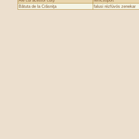
Ale cui acestor curţi
férficsoport
Bătuta de la Crăsniţa
falusi rézfúvós zenekar