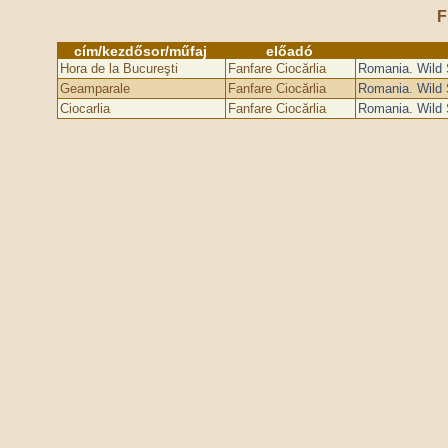
F
cím/kezdősor/műfaj
előadó
Hora de la Bucureşti
Fanfare Ciocărlia
Romania. Wild 
Geamparale
Fanfare Ciocărlia
Romania. Wild 
Ciocarlia
Fanfare Ciocărlia
Romania. Wild 