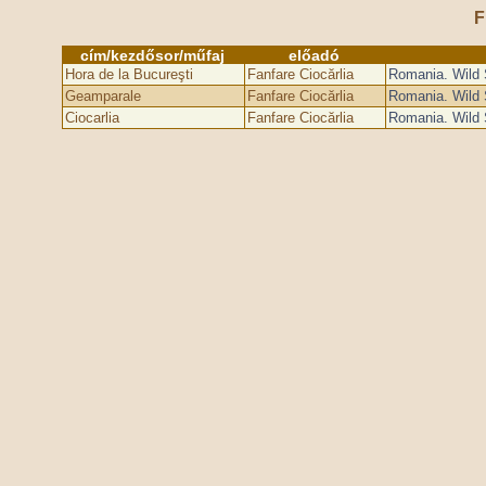
F
cím/kezdősor/műfaj
előadó
Hora de la Bucureşti
Fanfare Ciocărlia
Romania. Wild 
Geamparale
Fanfare Ciocărlia
Romania. Wild 
Ciocarlia
Fanfare Ciocărlia
Romania. Wild 