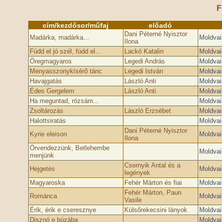
F
cím/kezdősor/műfaj
előadó
Dani Péterné Nyisztor
Madárka, madárka...
Moldvai
Ilona
Fúdd el jó szél, fúdd el...
Lackó Katalin
Moldvai
Öregmagyaros
Legedi András
Moldvai
Menyasszonykísérő tánc
Legedi István
Moldvai
Havajgatás
László Anti
Moldvai
Édes Gergelem
László Anti
Moldvai
Ha meguntad, rózsám...
Moldvai
Zsoltározás
László Erzsébet
Moldvai
Halottsiratás
Moldvai
Dani Péterné Nyisztor
Kyrie eleison
Moldvai
Ilona
Örvendezzünk, Betlehembe
Moldvai
menjünk
Csernyik Antal és a
Hejgetés
Moldvai
legények
Magyaroska
Fehér Márton és fiai
Moldvai
Fehér Márton, Paun
Románca
Moldvai
Vasile
Érik, érik e cseresznye
Külsőrekecsini lányok
Moldvai
Disznó e búzába
Moldvai