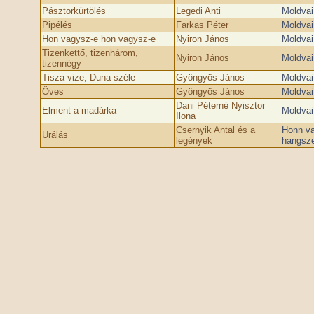
Pásztorkürtölés
Legedi Anti
Moldvai
Pipélés
Farkas Péter
Moldvai
Hon vagysz-e ­hon vagysz-e
Nyiron János
Moldvai
Tizenkettő, tizenhárom,
Nyiron János
Moldvai
tizennégy
Tisza vize, Duna széle
Gyöngyös János
Moldvai
Öves
Gyöngyös János
Moldvai
Dani Péterné Nyisztor
Elment a madárka
Moldvai
Ilona
Csernyik Antal és a
Honn va
Urálás
legények
hangsze