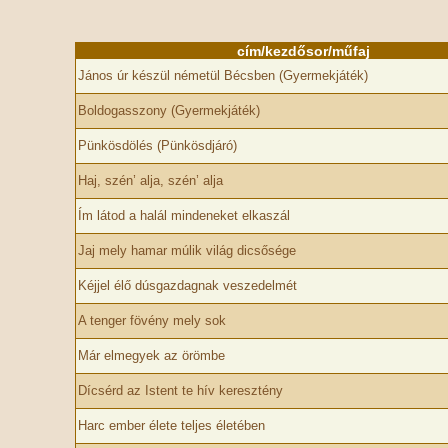
cím/kezdősor/műfaj
János úr készül németül Bécsben (Gyermekjáték)
Boldogasszony (Gyermekjáték)
Pünkösdölés (Pünkösdjáró)
Haj, szén’ alja, szén’ alja
Ím látod a halál mindeneket elkaszál
Jaj mely hamar múlik világ dicsősége
Kéjjel élő dúsgazdagnak veszedelmét
A tenger fövény mely sok
Már elmegyek az örömbe
Dícsérd az Istent te hív keresztény
Harc ember élete teljes életében