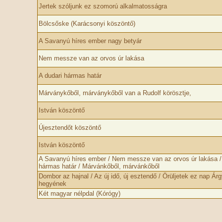
Jertek szóljunk ez szomorú alkalmatosságra
Bölcsőske (Karácsonyi köszöntő)
A Savanyú híres ember nagy betyár
Nem messze van az orvos úr lakása
A dudari hármas határ
Márványkőből, márványkőből van a Rudolf körösztje,
István köszöntő
Újesztendőt köszöntő
István köszöntő
A Savanyú híres ember / Nem messze van az orvos úr lakása / 
hármas határ / Márvánkőből, márvánkőből
Dombor az hajnal / Az új idő, új esztendő / Örüljetek ez nap Ár
hegyének
Két magyar nélpdal (Kórógy)