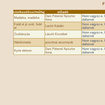
F
cím/kezdősor/műfaj
előadó
Dani Péterné Nyisztor
Honn vagysz-e, 
Madárka, madárka
Ilona
dallamok
Fúdd el jó szél, fúdd
Honn vagysz-e, 
Lackó Katalin
el
dallamok
Honn vagysz-e, 
Zsoltározás
László Erzsébet
dallamok
Honn vagysz-e, 
Halottsiratás
pusztinai asszonyok
dallamok
Dani Péterné Nyisztor
Honn vagysz-e, 
Kyrie eleison
Ilona
dallamok