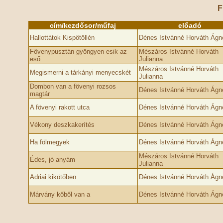
F
cím/kezdősor/műfaj
előadó
Hallottátok Kispötöllén
Dénes Istvánné Horváth Ágn
Fövenypusztán gyöngyen esik az
Mészáros Istvánné Horváth
eső
Julianna
Mészáros Istvánné Horváth
Megismerni a tárkányi menyecskét
Julianna
Dombon van a fövenyi rozsos
Dénes Istvánné Horváth Ágn
magtár
A fövenyi rakott utca
Dénes Istvánné Horváth Ágn
Vékony deszkakerítés
Dénes Istvánné Horváth Ágn
Ha fölmegyek
Dénes Istvánné Horváth Ágn
Mészáros Istvánné Horváth
Édes, jó anyám
Julianna
Adriai kikötőben
Dénes Istvánné Horváth Ágn
Márvány kőből van a
Dénes Istvánné Horváth Ágn