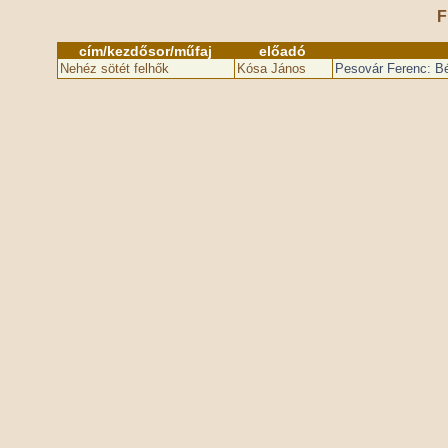
F
cím/kezdősor/műfaj
előadó
Nehéz sötét felhők
Kósa János
Pesovár Ferenc: Bé