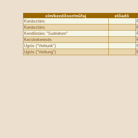
cím/kezdősor/műfaj
előadó
Kanásztánc
Kanásztánc
Kendőstánc "Sudridrom"
Kecskekeresés
Ugrós ("Verbunk")
Ugrós ("Verbung")