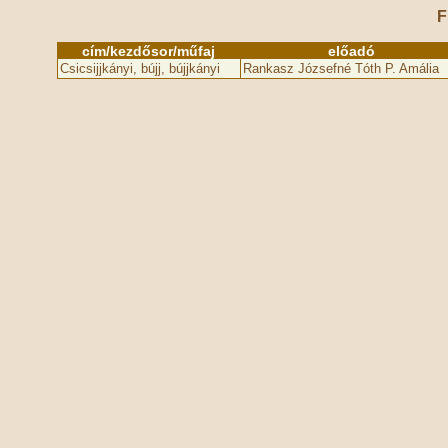
F
cím/kezdősor/műfaj
előadó
Csicsijjkányi, bújj, bújjkányi
Rankasz Józsefné Tóth P. Amália