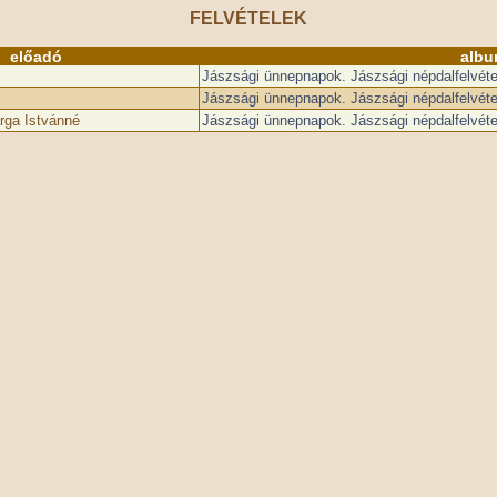
FELVÉTELEK
előadó
albu
Jászsági ünnepnapok. Jászsági népdalfelvét
Jászsági ünnepnapok. Jászsági népdalfelvét
rga Istvánné
Jászsági ünnepnapok. Jászsági népdalfelvét