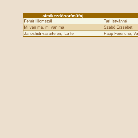
cím/kezdősor/műfaj
Fehér liliomszál
Tari Istvánné
Mi van ma, mi van ma
Szabó Erzsébet
Jánoshidi vásártéren, Ica te
Papp Ferencné, Va