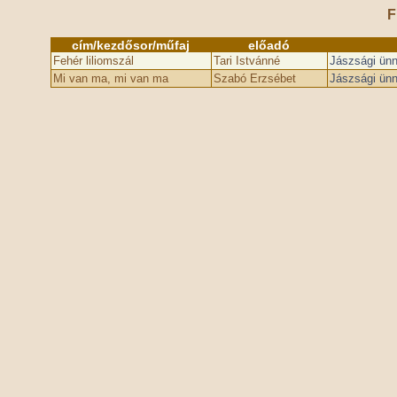
F
cím/kezdősor/műfaj
előadó
Fehér liliomszál
Tari Istvánné
Jászsági ünn
Mi van ma, mi van ma
Szabó Erzsébet
Jászsági ünn