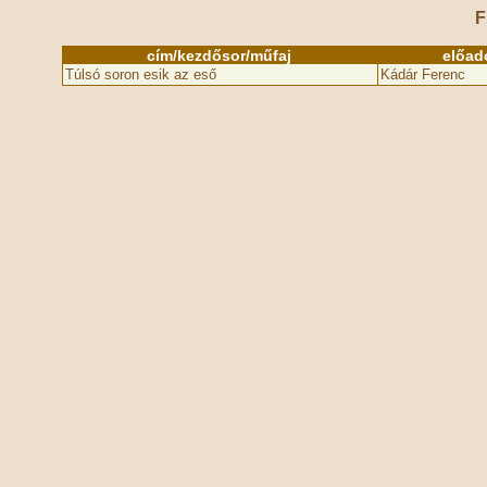
F
cím/kezdősor/műfaj
előad
Túlsó soron esik az eső
Kádár Ferenc