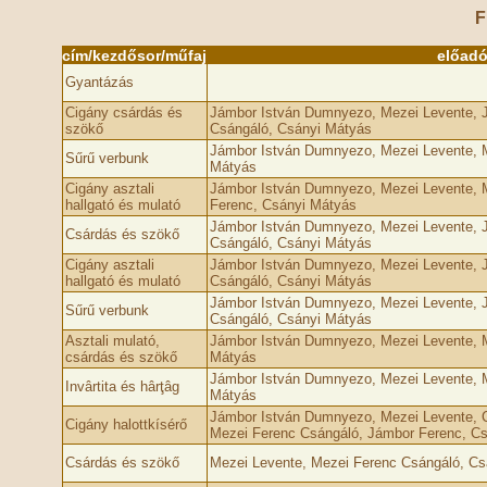
F
cím/kezdősor/műfaj
előad
Gyantázás
Cigány csárdás és
Jámbor István Dumnyezo, Mezei Levente, 
szökő
Csángáló, Csányi Mátyás
Jámbor István Dumnyezo, Mezei Levente, 
Sűrű verbunk
Mátyás
Cigány asztali
Jámbor István Dumnyezo, Mezei Levente, 
hallgató és mulató
Ferenc, Csányi Mátyás
Jámbor István Dumnyezo, Mezei Levente, 
Csárdás és szökő
Csángáló, Csányi Mátyás
Cigány asztali
Jámbor István Dumnyezo, Mezei Levente, 
hallgató és mulató
Csángáló, Csányi Mátyás
Jámbor István Dumnyezo, Mezei Levente, 
Sűrű verbunk
Csángáló, Csányi Mátyás
Asztali mulató,
Jámbor István Dumnyezo, Mezei Levente, 
csárdás és szökő
Mátyás
Jámbor István Dumnyezo, Mezei Levente, 
Invârtita és hârţâg
Mátyás
Jámbor István Dumnyezo, Mezei Levente, C
Cigány halottkísérő
Mezei Ferenc Csángáló, Jámbor Ferenc, C
Csárdás és szökő
Mezei Levente, Mezei Ferenc Csángáló, Cs