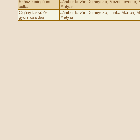
Szász keringő és
Jámbor István Dumnyezo, Mezei Levente, 
polka
Mátyás
Cigány lassú és
Jámbor István Dumnyezo, Lunka Márton, M
gyors csárdás
Mátyás