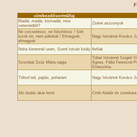
F
cím/kezdősor/műfaj
Madár, madár, kismadár, mire
Zsérei asszonyok
vetemëdtél?
Ne csicseréssz, ne fütyöréssz / Sört
iszok én, nem pálinkát / Elmegyek,
Nagy Istvánné Kovács Ju
elmegyek
Noha kimennél uram, Szent István király
férfiak
Triber Istvánné Szigeti 
Szombat Szűz Mária napja
Ágnes, Pálla Ferencné P
Ernesztina
Töltsd teli, pajtás, poharam
Nagy Istvánné Kovács Ju
Aki dudás akar lenni
Cirók Aladár és zenekara