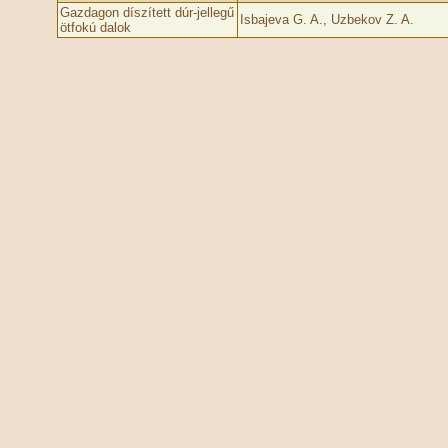
Gazdagon díszített dúr-jellegű
Isbajeva G. A., Uzbekov Z. A.
ötfokú dalok