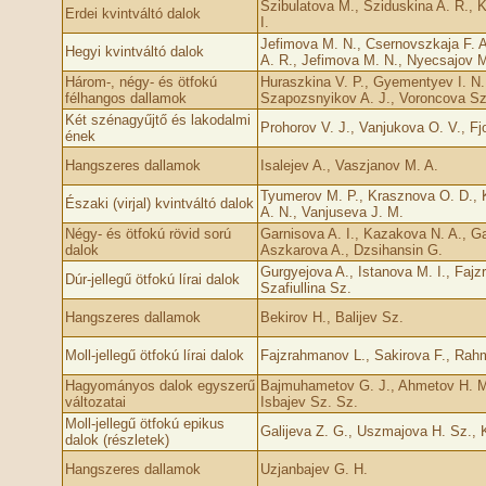
Szibulatova M., Sziduskina A. R., 
Erdei kvintváltó dalok
I.
Jefimova M. N., Csernovszkaja F. A
Hegyi kvintváltó dalok
A. R., Jefimova M. N., Nyecsajov 
Három-, négy- és ötfokú
Huraszkina V. P., Gyementyev I. N.
félhangos dallamok
Szapozsnyikov A. J., Voroncova Sz
Két szénagyűjtő és lakodalmi
Prohorov V. J., Vanjukova O. V., F
ének
Hangszeres dallamok
Isalejev A., Vaszjanov M. A.
Tyumerov M. P., Krasznova O. D., 
Északi (virjal) kvintváltó dalok
A. N., Vanjuseva J. M.
Négy- és ötfokú rövid sorú
Garnisova A. I., Kazakova N. A., Ga
dalok
Aszkarova A., Dzsihansin G.
Gurgyejova A., Istanova M. I., Fajz
Dúr-jellegű ötfokú lírai dalok
Szafiullina Sz.
Hangszeres dallamok
Bekirov H., Balijev Sz.
Moll-jellegű ötfokú lírai dalok
Fajzrahmanov L., Sakirova F., Rahm
Hagyományos dalok egyszerű
Bajmuhametov G. J., Ahmetov H. M
változatai
Isbajev Sz. Sz.
Moll-jellegű ötfokú epikus
Galijeva Z. G., Uszmajova H. Sz., 
dalok (részletek)
Hangszeres dallamok
Uzjanbajev G. H.