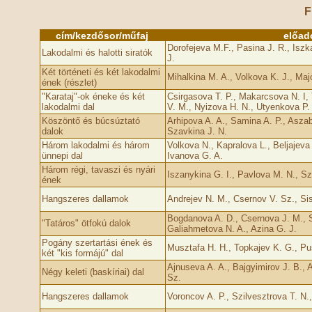
F
cím/kezdősor/műfaj
előad
Dorofejeva M.F., Pasina J. R., Isz
Lakodalmi és halotti siratók
J.
Két történeti és két lakodalmi
Mihalkina M. A., Volkova K. J., Majo
ének (részlet)
"Karataj"-ok éneke és két
Csirgasova T. P., Makarcsova N. I, 
lakodalmi dal
V. M., Nyizova H. N., Utyenkova P.
Köszöntő és búcsúztató
Arhipova A. A., Samina A. P., Aszabi
dalok
Szavkina J. N.
Három lakodalmi és három
Volkova N., Kapralova L., Beljajeva
ünnepi dal
Ivanova G. A.
Három régi, tavaszi és nyári
Iszanykina G. I., Pavlova M. N., Sz
ének
Hangszeres dallamok
Andrejev N. M., Csernov V. Sz., Sis
Bogdanova A. D., Csernova J. M., S
"Tatáros" ötfokú dalok
Galiahmetova N. A., Azina G. J.
Pogány szertartási ének és
Musztafa H. H., Topkajev K. G., Pu
két "kis formájú" dal
Ajnuseva A. A., Bajgyimirov J. B., A
Négy keleti (baskíriai) dal
Sz.
Hangszeres dallamok
Voroncov A. P., Szilvesztrova T. N.,