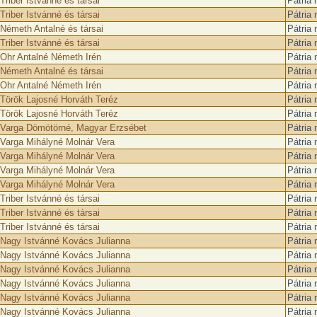
Triber Istvánné és társai
Pátria
Triber Istvánné és társai
Pátria
Németh Antalné és társai
Pátria
Triber Istvánné és társai
Pátria
Ohr Antalné Németh Irén
Pátria
Németh Antalné és társai
Pátria
Ohr Antalné Németh Irén
Pátria
Török Lajosné Horváth Teréz
Pátria
Török Lajosné Horváth Teréz
Pátria
Varga Dömötörné, Magyar Erzsébet
Pátria
Varga Mihályné Molnár Vera
Pátria
Varga Mihályné Molnár Vera
Pátria
Varga Mihályné Molnár Vera
Pátria
Varga Mihályné Molnár Vera
Pátria
Triber Istvánné és társai
Pátria
Triber Istvánné és társai
Pátria
Triber Istvánné és társai
Pátria
Nagy Istvánné Kovács Julianna
Pátria
Nagy Istvánné Kovács Julianna
Pátria
Nagy Istvánné Kovács Julianna
Pátria
Nagy Istvánné Kovács Julianna
Pátria
Nagy Istvánné Kovács Julianna
Pátria
Nagy Istvánné Kovács Julianna
Pátria