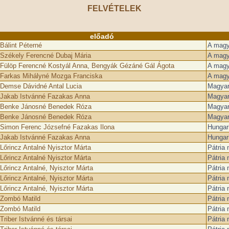
FELVÉTELEK
előadó
Bálint Péterné
A magy
Székely Ferencné Dubaj Mária
A magy
Fülöp Ferencné Kostyál Anna, Bengyák Gézáné Gál Ágota
A magy
Farkas Mihályné Mozga Franciska
A magy
Demse Dávidné Antal Lucia
Magyar 
Jakab Istvánné Fazakas Anna
Magyar 
Benke Jánosné Benedek Róza
Magyar 
Benke Jánosné Benedek Róza
Magyar 
Simon Ferenc Józsefné Fazakas Ilona
Hungar
Jakab Istvánné Fazakas Anna
Hungar
Lőrincz Antalné Nyisztor Márta
Pátria
Lőrincz Antalné Nyisztor Márta
Pátria
Lőrincz Antalné, Nyisztor Márta
Pátria
Lőrincz Antalné, Nyisztor Márta
Pátria
Lőrincz Antalné, Nyisztor Márta
Pátria
Zombó Matild
Pátria
Zombó Matild
Pátria
Triber Istvánné és társai
Pátria