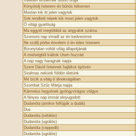
Véletlen embernek utolsó órája
Könyörülj Istenem én bűnös lelkemen
Mostan kik itt jelen vagytok
Sok rendbeli népek kik most jelen vagytok
Ó világi gyarlóság
Ma eggyel megtöbbül az angyalok száma
Szomorú nap virradt az én kedvesimre
Ne szállj pörbe énvelem ó én édes Istenem
Bizonytalan voltát világ állapotjának
A mielségből kiáltok Uram hozzád
A nap nagy haragnak napja
Szent Dávid Istennek hajlékot építvén
Siralmas nekünk földön életünk
Mit bízik a világ ő álnokságában
Szombat Szűz Márija napja
Kármelus hegyének gyöngyvirágos völgye
A fényes nap immár elnyugodott
Dudanóta (amikor felfújják a dudát)
Dus
Dudanóta (sétálós)
Dudanóta (ugrálós)
Dudanóta (ceppedli)
Dudanóta (ugrálós)