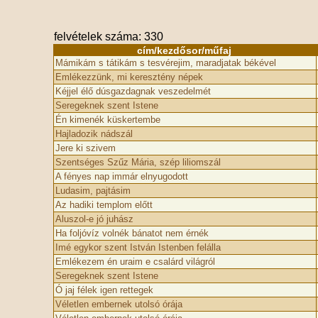
felvételek száma: 330
cím/kezdősor/műfaj
Mámikám s tátikám s tesvérejim, maradjatak békével
Emlékezzünk, mi keresztény népek
Kéjjel élő dúsgazdagnak veszedelmét
Seregeknek szent Istene
Én kimenék küskertembe
Hajladozik nádszál
Jere ki szivem
Szentséges Szűz Mária, szép liliomszál
A fényes nap immár elnyugodott
Ludasim, pajtásim
Az hadiki templom előtt
Aluszol-e jó juhász
Ha foljóvíz volnék bánatot nem érnék
Imé egykor szent István Istenben felálla
Emlékezem én uraim e csalárd világról
Seregeknek szent Istene
Ó jaj félek igen rettegek
Véletlen embernek utolsó órája