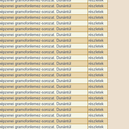
 népzenei gramofonlemez-sorozat. Dunántúl
részletek
 népzenei gramofonlemez-sorozat. Dunántúl
részletek
 népzenei gramofonlemez-sorozat. Dunántúl
részletek
 népzenei gramofonlemez-sorozat. Dunántúl
részletek
 népzenei gramofonlemez-sorozat. Dunántúl
részletek
 népzenei gramofonlemez-sorozat. Dunántúl
részletek
 népzenei gramofonlemez-sorozat. Dunántúl
részletek
 népzenei gramofonlemez-sorozat. Dunántúl
részletek
 népzenei gramofonlemez-sorozat. Dunántúl
részletek
 népzenei gramofonlemez-sorozat. Dunántúl
részletek
 népzenei gramofonlemez-sorozat. Dunántúl
részletek
 népzenei gramofonlemez-sorozat. Dunántúl
részletek
 népzenei gramofonlemez-sorozat. Dunántúl
részletek
 népzenei gramofonlemez-sorozat. Dunántúl
részletek
 népzenei gramofonlemez-sorozat. Dunántúl
részletek
 népzenei gramofonlemez-sorozat. Dunántúl
részletek
 népzenei gramofonlemez-sorozat. Dunántúl
részletek
 népzenei gramofonlemez-sorozat. Dunántúl
részletek
 népzenei gramofonlemez-sorozat. Dunántúl
részletek
 népzenei gramofonlemez-sorozat. Dunántúl
részletek
 népzenei gramofonlemez-sorozat. Dunántúl
részletek
 népzenei gramofonlemez-sorozat. Dunántúl
részletek
 népzenei gramofonlemez-sorozat. Dunántúl
részletek