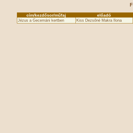
F
cím/kezdősor/műfaj
előadó
Jézus a Gecemáni kertben
Kiss Dezsőné Makra Ilona