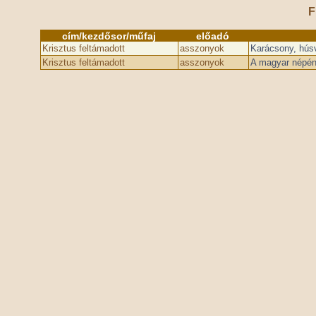
F
cím/kezdősor/műfaj
előadó
Krisztus feltámadott
asszonyok
Karácsony, hús
Krisztus feltámadott
asszonyok
A magyar népéne