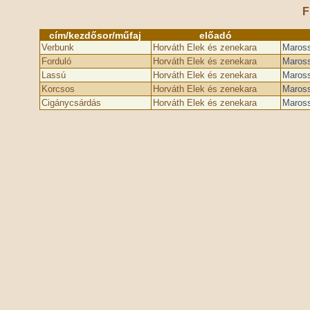
F
cím/kezdősor/műfaj
előadó
Verbunk
Horváth Elek és zenekara
Maross
Forduló
Horváth Elek és zenekara
Maross
Lassú
Horváth Elek és zenekara
Maross
Korcsos
Horváth Elek és zenekara
Maross
Cigánycsárdás
Horváth Elek és zenekara
Maross