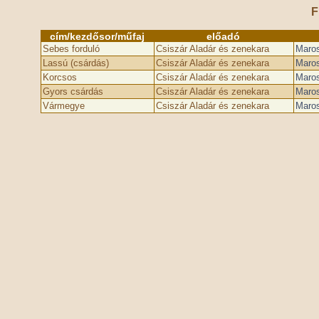
F
cím/kezdősor/műfaj
előadó
Sebes forduló
Csiszár Aladár és zenekara
Maros
Lassú (csárdás)
Csiszár Aladár és zenekara
Maros
Korcsos
Csiszár Aladár és zenekara
Maros
Gyors csárdás
Csiszár Aladár és zenekara
Maros
Vármegye
Csiszár Aladár és zenekara
Maros