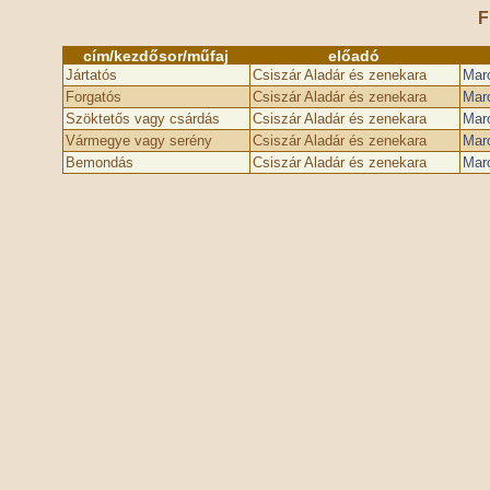
F
cím/kezdősor/műfaj
előadó
Jártatós
Csiszár Aladár és zenekara
Maro
Forgatós
Csiszár Aladár és zenekara
Maro
Szöktetős vagy csárdás
Csiszár Aladár és zenekara
Maro
Vármegye vagy serény
Csiszár Aladár és zenekara
Maro
Bemondás
Csiszár Aladár és zenekara
Maro