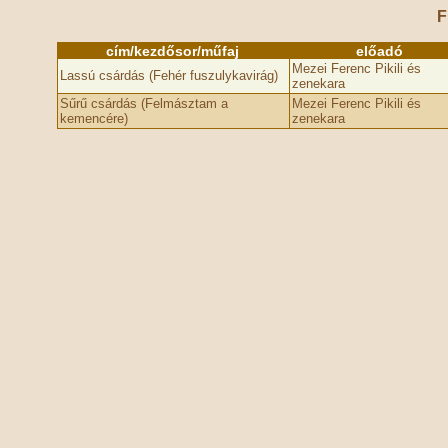
F
cím/kezdősor/műfaj
előadó
Mezei Ferenc Pikili és
Lassú csárdás (Fehér fuszulykavirág)
zenekara
Sűrű csárdás (Felmásztam a
Mezei Ferenc Pikili és
kemencére)
zenekara