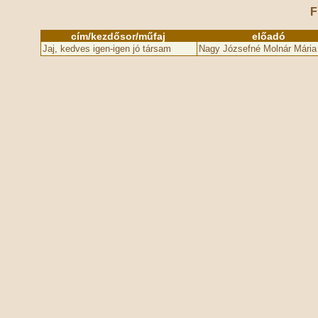
F
cím/kezdősor/műfaj
előadó
Jaj, kedves igen-igen jó társam
Nagy Józsefné Molnár Mária