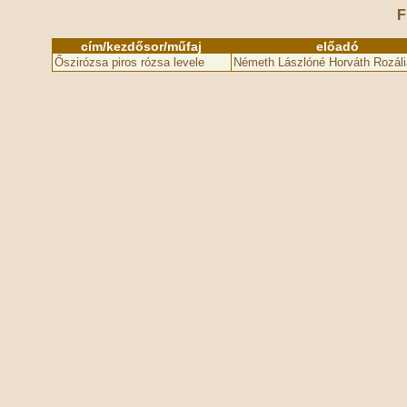
F
cím/kezdősor/műfaj
előadó
Őszirózsa piros rózsa levele
Németh Lászlóné Horváth Rozáli