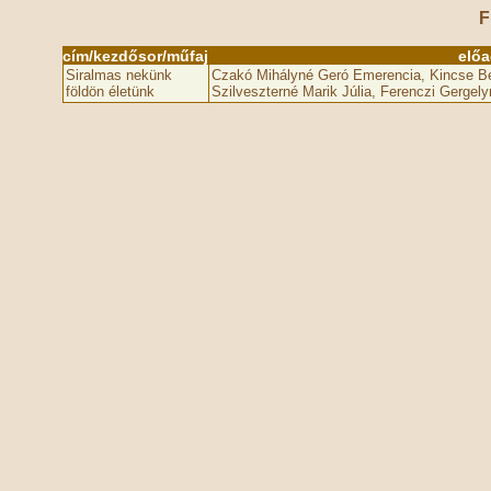
F
cím/kezdősor/műfaj
elő
Siralmas nekünk
Czakó Mihályné Geró Emerencia, Kincse B
földön életünk
Szilveszterné Marik Júlia, Ferenczi Gergel