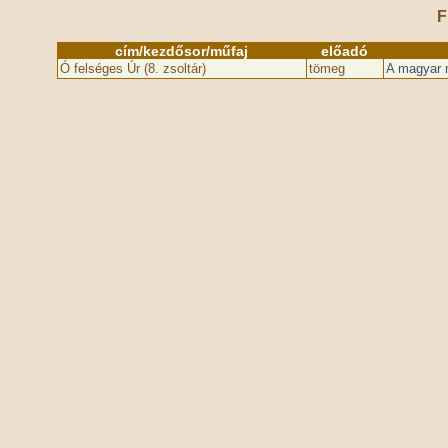
F
cím/kezdősor/műfaj
előadó
Ó felséges Úr (8. zsoltár)
tömeg
A magyar n