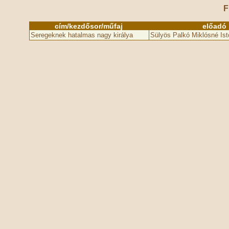
F
cím/kezdősor/műfaj
előadó
Seregeknek hatalmas nagy királya
Sülyös Palkó Miklósné Is