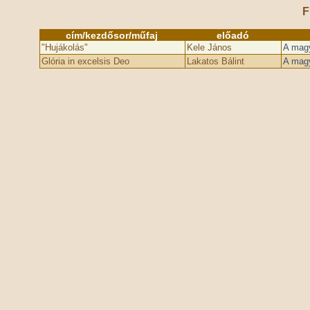
F
cím/kezdősor/műfaj
előadó
"Hujákolás"
Kele János
A magy
Glória in excelsis Deo
Lakatos Bálint
A magy