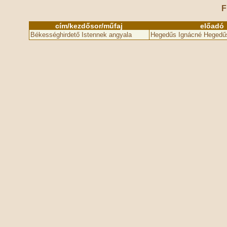
F
cím/kezdősor/műfaj
előadó
Békességhirdető Istennek angyala
Hegedűs Ignácné Hegedű