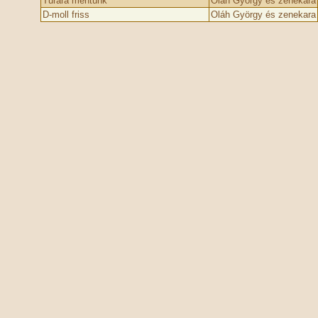
Turára mentünk
Oláh György és zenekara
D-moll friss
Oláh György és zenekara