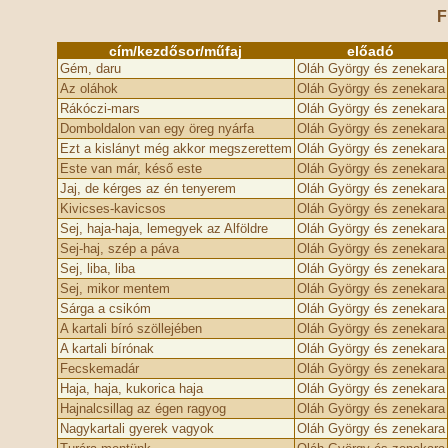
F
cím/kezdősor/műfaj
előadó
Gém, daru
Oláh György és zenekara
Az oláhok
Oláh György és zenekara
Rákóczi-mars
Oláh György és zenekara
Domboldalon van egy öreg nyárfa
Oláh György és zenekara
Ezt a kislányt még akkor megszerettem
Oláh György és zenekara
Este van már, késő este
Oláh György és zenekara
Jaj, de kérges az én tenyerem
Oláh György és zenekara
Kivicses-kavicsos
Oláh György és zenekara
Sej, haja-haja, lemegyek az Alföldre
Oláh György és zenekara
Sej-haj, szép a páva
Oláh György és zenekara
Sej, liba, liba
Oláh György és zenekara
Sej, mikor mentem
Oláh György és zenekara
Sárga a csikóm
Oláh György és zenekara
A kartali bíró szöllejében
Oláh György és zenekara
A kartali bírónak
Oláh György és zenekara
Fecskemadár
Oláh György és zenekara
Haja, haja, kukorica haja
Oláh György és zenekara
Hajnalcsillag az égen ragyog
Oláh György és zenekara
Nagykartali gyerek vagyok
Oláh György és zenekara