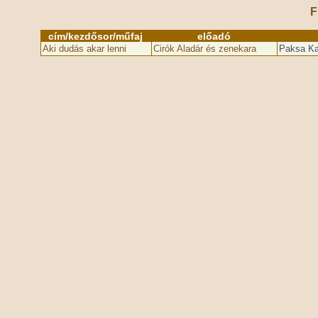
F
cím/kezdősor/műfaj
előadó
Aki dudás akar lenni
Cirók Aladár és zenekara
Paksa Kat