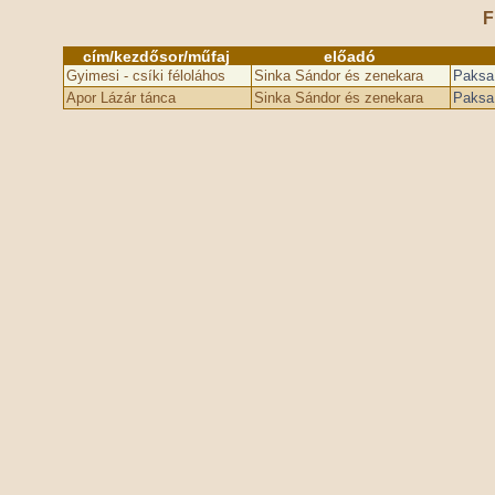
F
cím/kezdősor/műfaj
előadó
Gyimesi - csíki féloláhos
Sinka Sándor és zenekara
Paksa 
Apor Lázár tánca
Sinka Sándor és zenekara
Paksa 