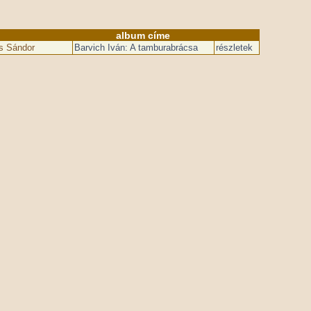
album címe
cs Sándor
Barvich Iván: A tamburabrácsa
részletek