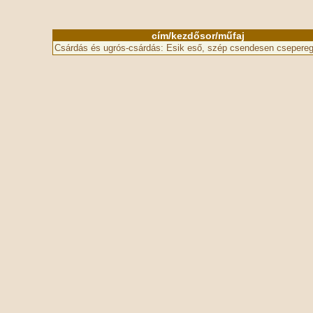
cím/kezdősor/műfaj
Csárdás és ugrós-csárdás: Esik eső, szép csendesen csepere