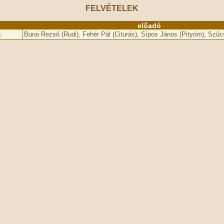
FELVÉTELEK
előadó
g
Burai Rezső (Rudi), Fehér Pál (Citurás), Sípos János (Pityóm), Szű