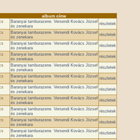
album címe
cs
Baranyai tamburazene. Versendi Kovács József
részletek
és zenekara
cs
Baranyai tamburazene. Versendi Kovács József
részletek
és zenekara
cs
Baranyai tamburazene. Versendi Kovács József
részletek
és zenekara
cs
Baranyai tamburazene. Versendi Kovács József
részletek
és zenekara
cs
Baranyai tamburazene. Versendi Kovács József
részletek
és zenekara
cs
Baranyai tamburazene. Versendi Kovács József
részletek
és zenekara
cs
Baranyai tamburazene. Versendi Kovács József
részletek
és zenekara
cs
Baranyai tamburazene. Versendi Kovács József
részletek
és zenekara
cs
Baranyai tamburazene. Versendi Kovács József
részletek
és zenekara
cs
Baranyai tamburazene. Versendi Kovács József
részletek
és zenekara
cs
Baranyai tamburazene. Versendi Kovács József
részletek
és zenekara