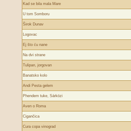
Kad se bila mala Mare
U tom Somboru
Širok Dunav
Logovac
Ej što ću nane
Na dvi strane
Tulipan, jorgovan
Banatsko kolo
Andi Pesta gelem
Phendem tuke, Sárközi
Aven o Roma
Cigančica
Cura copa vinograd