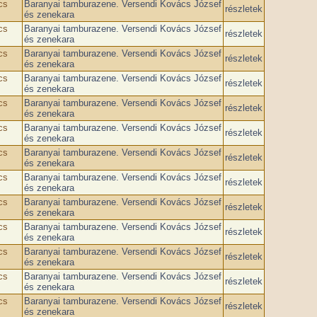
cs
Baranyai tamburazene. Versendi Kovács József
részletek
és zenekara
cs
Baranyai tamburazene. Versendi Kovács József
részletek
és zenekara
cs
Baranyai tamburazene. Versendi Kovács József
részletek
és zenekara
cs
Baranyai tamburazene. Versendi Kovács József
részletek
és zenekara
cs
Baranyai tamburazene. Versendi Kovács József
részletek
és zenekara
cs
Baranyai tamburazene. Versendi Kovács József
részletek
és zenekara
cs
Baranyai tamburazene. Versendi Kovács József
részletek
és zenekara
cs
Baranyai tamburazene. Versendi Kovács József
részletek
és zenekara
cs
Baranyai tamburazene. Versendi Kovács József
részletek
és zenekara
cs
Baranyai tamburazene. Versendi Kovács József
részletek
és zenekara
cs
Baranyai tamburazene. Versendi Kovács József
részletek
és zenekara
cs
Baranyai tamburazene. Versendi Kovács József
részletek
és zenekara
cs
Baranyai tamburazene. Versendi Kovács József
részletek
és zenekara