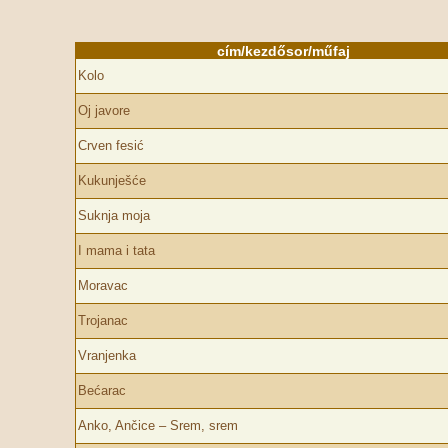
cím/kezdősor/műfaj
Kolo
Oj javore
Crven fesić
Kukunješće
Suknja moja
I mama i tata
Moravac
Trojanac
Vranjenka
Bećarac
Anko, Ančice – Srem, srem