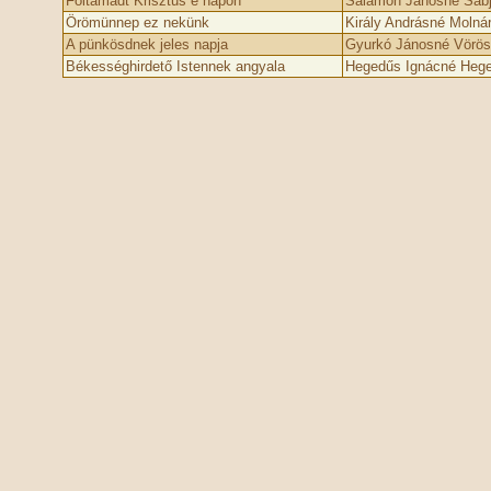
Föltámadt Krisztus e napon
Salamon Jánosné Sabja
Örömünnep ez nekünk
Király Andrásné Molná
A pünkösdnek jeles napja
Gyurkó Jánosné Vörös
Békességhirdető Istennek angyala
Hegedűs Ignácné Hege