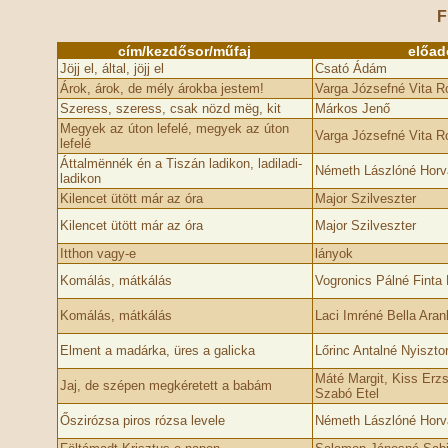
F
cím/kezdősor/műfaj
előad
Jöjj el, által, jöjj el
Csató Ádám
Árok, árok, de mély árokba jestem!
Varga Józsefné Vita R
Szeress, szeress, csak nözd mëg, kit
Márkos Jenő
Megyek az úton lefelé, megyek az úton
Varga Józsefné Vita R
lefelé
Áttalmënnék én a Tiszán ladikon, ladiladi-
Németh Lászlóné Horvá
ladikon
Kilencet ütött már az óra
Major Szilveszter
Kilencet ütött már az óra
Major Szilveszter
Itthon vagy-e
lányok
Komálás, mátkálás
Vogronics Pálné Finta 
Komálás, mátkálás
Laci Imréné Bella Aran
Elment a madárka, üres a galicka
Lőrinc Antalné Nyiszto
Máté Margit, Kiss Erzs
Jaj, de szépen megkéretett a babám
Szabó Etel
Őszirózsa piros rózsa levele
Németh Lászlóné Horvá