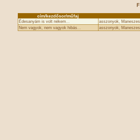
F
cím/kezdősor/műfaj
Édesanyám is volt nékem...
asszonyok, Maneszes
Nem vagyok, nem vagyok hibás...
asszonyok, Maneszes