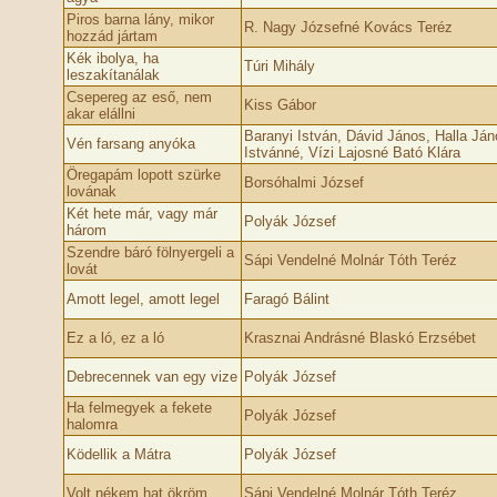
Piros barna lány, mikor
R. Nagy Józsefné Kovács Teréz
hozzád jártam
Kék ibolya, ha
Túri Mihály
leszakítanálak
Csepereg az eső, nem
Kiss Gábor
akar elállni
Baranyi István, Dávid János, Halla Ján
Vén farsang anyóka
Istvánné, Vízi Lajosné Bató Klára
Öregapám lopott szürke
Borsóhalmi József
lovának
Két hete már, vagy már
Polyák József
három
Szendre báró fölnyergeli a
Sápi Vendelné Molnár Tóth Teréz
lovát
Amott legel, amott legel
Faragó Bálint
Ez a ló, ez a ló
Krasznai Andrásné Blaskó Erzsébet
Debrecennek van egy vize
Polyák József
Ha felmegyek a fekete
Polyák József
halomra
Ködellik a Mátra
Polyák József
Volt nékem hat ökröm
Sápi Vendelné Molnár Tóth Teréz