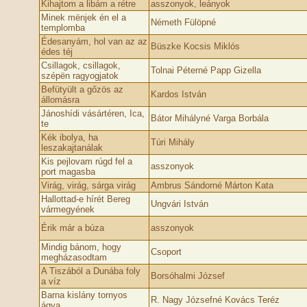
Kihajtom a libám a rétre
asszonyok, leányok
Minek mënjek én el a
Németh Fülöpné
templomba
Édesanyám, hol van az az
Büszke Kocsis Miklós
édes téj
Csillagok, csillagok,
Tolnai Péterné Papp Gizella
szépën ragyogjatok
Befütyült a gőzös az
Kardos István
állomásra
Jánoshídi vásártéren, Ica,
Bátor Mihályné Varga Borbála
te
Kék ibolya, ha
Túri Mihály
leszakajtanálak
Kis pejlovam rúgd fel a
asszonyok
port magasba
Virág, virág, sárga virág
Ambrus Sándorné Márton Kata
Hallottad-e hírét Bereg
Ungvári István
vármegyének
Érik már a búza
asszonyok
Mindig bánom, hogy
Csoport
megházasodtam
A Tiszából a Dunába foly
Borsóhalmi József
a víz
Barna kislány tornyos
R. Nagy Józsefné Kovács Teréz
ágya