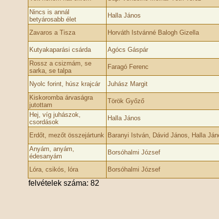
Nincs is annál
Halla János
betyárosabb élet
Zavaros a Tisza
Horváth Istvánné Balogh Gizella
Kutyakaparási csárda
Agócs Gáspár
Rossz a csizmám, se
Faragó Ferenc
sarka, se talpa
Nyolc forint, húsz krajcár
Juhász Margit
Kiskoromba árvaságra
Török Győző
jutottam
Hej, víg juhászok,
Halla János
csordások
Erdőt, mezőt összejártunk
Baranyi István, Dávid János, Halla Ján
Anyám, anyám,
Borsóhalmi József
édesanyám
Lóra, csikós, lóra
Borsóhalmi József
felvételek száma: 82