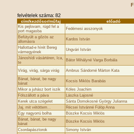
F
felvételek száma: 82
cím/kezdősor/műfaj
előadó
Kis pejlovam, rúgd fel a
Fedémesi asszonyok
port magasba
Befütyült a gőzös az
Kardos István
állomásra
Hallottad-e hírét Bereg
Ungvári István
vármegyének
Jánoshídi vásártéren, Ica,
Bátor Mihályné Varga Borbála
te
Virág, virág, sárga virág
Ambrus Sándorné Márton Kata
Bánat, bánat, be nagy
Kocsis Miklós Barabás
bánat
Mikor a juhász bort iszik
Köles Joachim
Fölszállott a páva
Lászka Lajosné
Kerek utca szëgelet
Sánta Domokosné György Julianna
Jaj, mit vétöttem...
Récsei Istvánné Fülöp Anna
Egy nagyorrú bolha
Büszke Kocsis Miklós
Bánat, bánat, be nagy
Büszke Kocsis Miklós
bánat
Csordapásztorok
Simony István