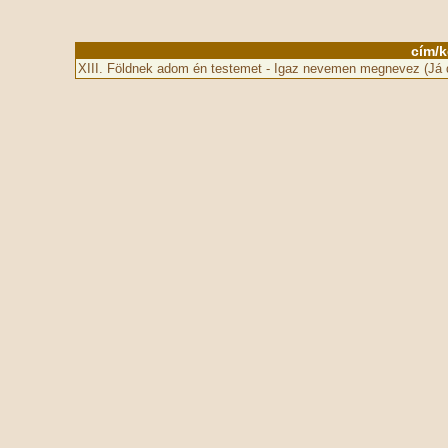
cím/k
XIII. Földnek adom én testemet - Igaz nevemen megnevez (Já d