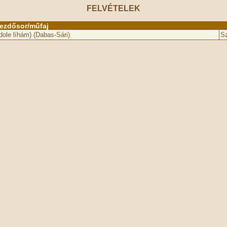
FELVÉTELEK
ezdősor/műfaj
ole líhám) (Dabas-Sári)
Sz