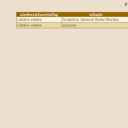
F
cím/kezdősor/műfaj
előadó
Láttál-e valaha
Szabolcsi Jánosné Bodor Rozália
Láttál-e valaha
asszony